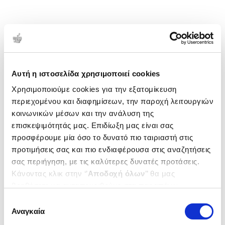
Αυτή η ιστοσελίδα χρησιμοποιεί cookies
Χρησιμοποιούμε cookies για την εξατομίκευση
περιεχομένου και διαφημίσεων, την παροχή λειτουργιών
κοινωνικών μέσων και την ανάλυση της
επισκεψιμότητάς μας. Επιδίωξη μας είναι σας
προσφέρουμε μία όσο το δυνατό πιο ταιριαστή στις
προτιμήσεις σας και πιο ενδιαφέρουσα στις αναζητήσεις
σας περιήγηση, με τις καλύτερες δυνατές προτάσεις.
Κάνοντας κλικ στην ‘’
Αποδοχή όλων
’’ θα μας
βοηθήσετε να ανταποκριθούμε στα παραπάνω.
Μπορείτε επίσης να επεξεργαστείτε ποια cookies σας
Επιλογή
ενδιαφέρουν και να επιλέξετε από τα παρακάτω με την
Αναγκαία
συγκατάθεσης
‘’
Αποδοχή επιλογών
΄΄και να ενημερωθείτε σχετικά με