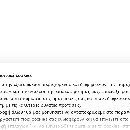
μοποιεί cookies
ια την εξατομίκευση περιεχομένου και διαφημίσεων, την παρο
έσων και την ανάλυση της επισκεψιμότητάς μας. Επιδίωξη μας 
υνατό πιο ταιριαστή στις προτιμήσεις σας και πιο ενδιαφέρουσα
η, με τις καλύτερες δυνατές προτάσεις.
δοχή όλων
’’ θα μας βοηθήσετε να ανταποκριθούμε στα παρα
ργαστείτε ποια cookies σας ενδιαφέρουν και να επιλέξετε από
χή επιλογών
΄΄και να ενημερωθείτε σχετικά με τα cookies στ