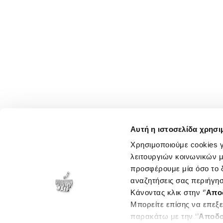
Αυτή η ιστοσελίδα χρησι
Χρησιμοποιούμε cookies γ
λειτουργιών κοινωνικών μ
προσφέρουμε μία όσο το δ
αναζητήσεις σας περιήγησ
Κάνοντας κλικ στην ‘’
Απο
Μπορείτε επίσης να επεξε
παρακάτω με την ‘’
Αποδο