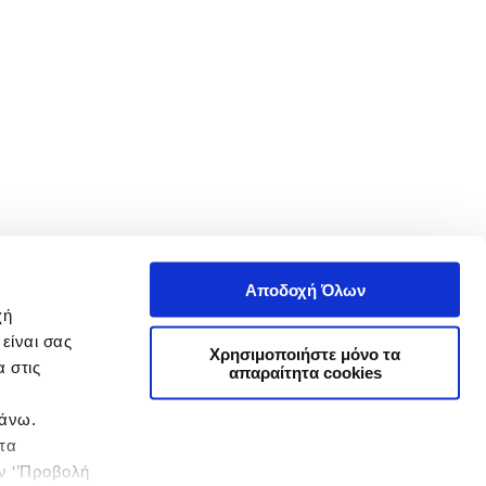
Αποδοχή Όλων
χή
είναι σας
Χρησιμοποιήστε μόνο τα
 στις
απαραίτητα cookies
πάνω.
 τα
ην ‘’Προβολή