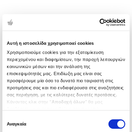
Αυτή η ιστοσελίδα χρησιμοποιεί cookies
Χρησιμοποιούμε cookies για την εξατομίκευση
περιεχομένου και διαφημίσεων, την παροχή λειτουργιών
κοινωνικών μέσων και την ανάλυση της
επισκεψιμότητάς μας. Επιδίωξη μας είναι σας
προσφέρουμε μία όσο το δυνατό πιο ταιριαστή στις
προτιμήσεις σας και πιο ενδιαφέρουσα στις αναζητήσεις
σας περιήγηση, με τις καλύτερες δυνατές προτάσεις.
Κάνοντας κλικ στην ‘’
Αποδοχή όλων
’’ θα μας
βοηθήσετε να ανταποκριθούμε στα παραπάνω.
Μπορείτε επίσης να επεξεργαστείτε ποια cookies σας
Επιλογή
ενδιαφέρουν και να επιλέξετε από τα παρακάτω με την
Αναγκαία
συγκατάθεσης
‘’
Αποδοχή επιλογών
΄΄και να ενημερωθείτε σχετικά με