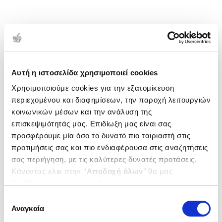
Αυτή η ιστοσελίδα χρησιμοποιεί cookies
Χρησιμοποιούμε cookies για την εξατομίκευση
περιεχομένου και διαφημίσεων, την παροχή λειτουργιών
κοινωνικών μέσων και την ανάλυση της
επισκεψιμότητάς μας. Επιδίωξη μας είναι σας
προσφέρουμε μία όσο το δυνατό πιο ταιριαστή στις
προτιμήσεις σας και πιο ενδιαφέρουσα στις αναζητήσεις
σας περιήγηση, με τις καλύτερες δυνατές προτάσεις.
Κάνοντας κλικ στην ‘’
Αποδοχή όλων
’’ θα μας
βοηθήσετε να ανταποκριθούμε στα παραπάνω.
Μπορείτε επίσης να επεξεργαστείτε ποια cookies σας
Επιλογή
ενδιαφέρουν και να επιλέξετε από τα παρακάτω με την
Αναγκαία
συγκατάθεσης
‘’
Αποδοχή επιλογών
΄΄και να ενημερωθείτε σχετικά με