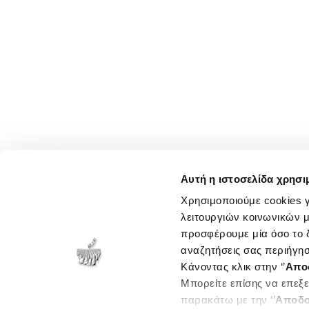
Αυτή η ιστοσελίδα χρησι
Χρησιμοποιούμε cookies γ
λειτουργιών κοινωνικών μ
προσφέρουμε μία όσο το δ
αναζητήσεις σας περιήγησ
Κάνοντας κλικ στην ‘’
Απο
Μπορείτε επίσης να επεξε
παρακάτω με την ‘’
Αποδο