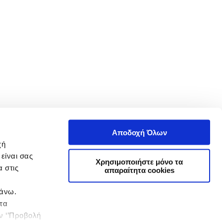
Αποδοχή Όλων
χή
είναι σας
Χρησιμοποιήστε μόνο τα
 στις
απαραίτητα cookies
πάνω.
 τα
ην ‘’Προβολή