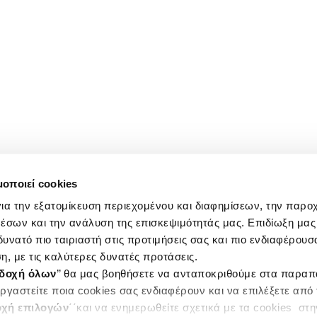
μοποιεί cookies
ια την εξατομίκευση περιεχομένου και διαφημίσεων, την παρο
έσων και την ανάλυση της επισκεψιμότητάς μας. Επιδίωξη μας 
υνατό πιο ταιριαστή στις προτιμήσεις σας και πιο ενδιαφέρουσα
η, με τις καλύτερες δυνατές προτάσεις.
δοχή όλων
’’ θα μας βοηθήσετε να ανταποκριθούμε στα παρα
ργαστείτε ποια cookies σας ενδιαφέρουν και να επιλέξετε από
χή επιλογών
΄΄και να ενημερωθείτε σχετικά με τα cookies στ