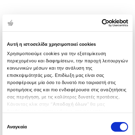
Αυτή η ιστοσελίδα χρησιμοποιεί cookies
Χρησιμοποιούμε cookies για την εξατομίκευση
περιεχομένου και διαφημίσεων, την παροχή λειτουργιών
κοινωνικών μέσων και την ανάλυση της
επισκεψιμότητάς μας. Επιδίωξη μας είναι σας
προσφέρουμε μία όσο το δυνατό πιο ταιριαστή στις
προτιμήσεις σας και πιο ενδιαφέρουσα στις αναζητήσεις
σας περιήγηση, με τις καλύτερες δυνατές προτάσεις.
Κάνοντας κλικ στην ‘’
Αποδοχή όλων
’’ θα μας
βοηθήσετε να ανταποκριθούμε στα παραπάνω.
Μπορείτε επίσης να επεξεργαστείτε ποια cookies σας
Επιλογή
ενδιαφέρουν και να επιλέξετε από τα παρακάτω με την
Αναγκαία
συγκατάθεσης
‘’
Αποδοχή επιλογών
΄΄και να ενημερωθείτε σχετικά με