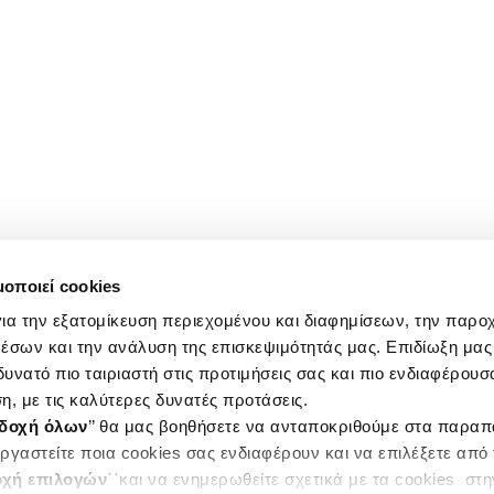
μοποιεί cookies
ια την εξατομίκευση περιεχομένου και διαφημίσεων, την παρο
έσων και την ανάλυση της επισκεψιμότητάς μας. Επιδίωξη μας 
υνατό πιο ταιριαστή στις προτιμήσεις σας και πιο ενδιαφέρουσα
η, με τις καλύτερες δυνατές προτάσεις.
δοχή όλων
’’ θα μας βοηθήσετε να ανταποκριθούμε στα παρα
ργαστείτε ποια cookies σας ενδιαφέρουν και να επιλέξετε από
χή επιλογών
΄΄και να ενημερωθείτε σχετικά με τα cookies στ