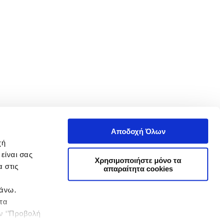
Αποδοχή Όλων
χή
είναι σας
Χρησιμοποιήστε μόνο τα
 στις
απαραίτητα cookies
πάνω.
 τα
ην ‘’Προβολή