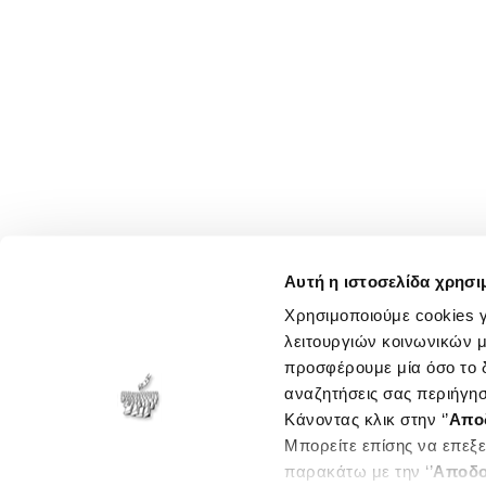
Αυτή η ιστοσελίδα χρησι
Χρησιμοποιούμε cookies γ
λειτουργιών κοινωνικών μ
προσφέρουμε μία όσο το δ
αναζητήσεις σας περιήγησ
Κάνοντας κλικ στην ‘’
Απο
Μπορείτε επίσης να επεξε
παρακάτω με την ‘’
Αποδο