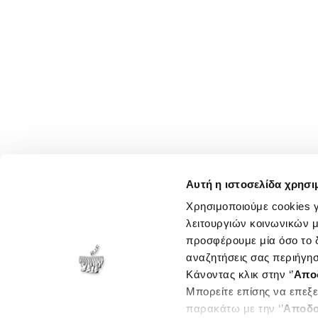
Αυτή η ιστοσελίδα χρησι
Χρησιμοποιούμε cookies γ
λειτουργιών κοινωνικών μ
προσφέρουμε μία όσο το δ
αναζητήσεις σας περιήγησ
Κάνοντας κλικ στην ‘’
Απο
Μπορείτε επίσης να επεξε
παρακάτω με την ‘’
Αποδο