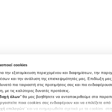
μοποιεί cookies
ια την εξατομίκευση περιεχομένου και διαφημίσεων, την παρο
έσων και την ανάλυση της επισκεψιμότητάς μας. Επιδίωξη μας 
υνατό πιο ταιριαστή στις προτιμήσεις σας και πιο ενδιαφέρουσα
η, με τις καλύτερες δυνατές προτάσεις.
δοχή όλων
’’ θα μας βοηθήσετε να ανταποκριθούμε στα παρα
ργαστείτε ποια cookies σας ενδιαφέρουν και να επιλέξετε από
χή επιλογών
΄΄και να ενημερωθείτε σχετικά με τα cookies στ