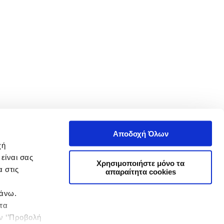
Αποδοχή Όλων
χή
είναι σας
Χρησιμοποιήστε μόνο τα
 στις
απαραίτητα cookies
πάνω.
 τα
ην ‘’Προβολή