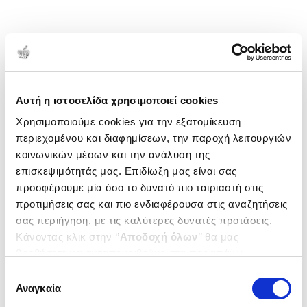
Αυτή η ιστοσελίδα χρησιμοποιεί cookies
Χρησιμοποιούμε cookies για την εξατομίκευση
περιεχομένου και διαφημίσεων, την παροχή λειτουργιών
κοινωνικών μέσων και την ανάλυση της
επισκεψιμότητάς μας. Επιδίωξη μας είναι σας
προσφέρουμε μία όσο το δυνατό πιο ταιριαστή στις
προτιμήσεις σας και πιο ενδιαφέρουσα στις αναζητήσεις
σας περιήγηση, με τις καλύτερες δυνατές προτάσεις.
Κάνοντας κλικ στην ‘’
Αποδοχή όλων
’’ θα μας
βοηθήσετε να ανταποκριθούμε στα παραπάνω.
Μπορείτε επίσης να επεξεργαστείτε ποια cookies σας
Επιλογή
ενδιαφέρουν και να επιλέξετε από τα παρακάτω με την
Αναγκαία
συγκατάθεσης
‘’
Αποδοχή επιλογών
΄΄και να ενημερωθείτε σχετικά με