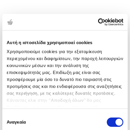
Αυτή η ιστοσελίδα χρησιμοποιεί cookies
Χρησιμοποιούμε cookies για την εξατομίκευση
περιεχομένου και διαφημίσεων, την παροχή λειτουργιών
κοινωνικών μέσων και την ανάλυση της
επισκεψιμότητάς μας. Επιδίωξη μας είναι σας
προσφέρουμε μία όσο το δυνατό πιο ταιριαστή στις
προτιμήσεις σας και πιο ενδιαφέρουσα στις αναζητήσεις
σας περιήγηση, με τις καλύτερες δυνατές προτάσεις.
Κάνοντας κλικ στην ‘’
Αποδοχή όλων
’’ θα μας
βοηθήσετε να ανταποκριθούμε στα παραπάνω.
Μπορείτε επίσης να επεξεργαστείτε ποια cookies σας
Επιλογή
ενδιαφέρουν και να επιλέξετε από τα παρακάτω με την
Αναγκαία
συγκατάθεσης
‘’
Αποδοχή επιλογών
΄΄και να ενημερωθείτε σχετικά με