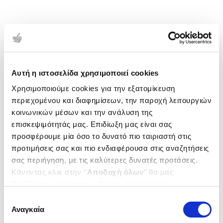
Αυτή η ιστοσελίδα χρησιμοποιεί cookies
Χρησιμοποιούμε cookies για την εξατομίκευση
περιεχομένου και διαφημίσεων, την παροχή λειτουργιών
κοινωνικών μέσων και την ανάλυση της
επισκεψιμότητάς μας. Επιδίωξη μας είναι σας
προσφέρουμε μία όσο το δυνατό πιο ταιριαστή στις
προτιμήσεις σας και πιο ενδιαφέρουσα στις αναζητήσεις
σας περιήγηση, με τις καλύτερες δυνατές προτάσεις.
Κάνοντας κλικ στην ‘’
Αποδοχή όλων
’’ θα μας
βοηθήσετε να ανταποκριθούμε στα παραπάνω.
Μπορείτε επίσης να επεξεργαστείτε ποια cookies σας
Επιλογή
ενδιαφέρουν και να επιλέξετε από τα παρακάτω με την
Αναγκαία
συγκατάθεσης
‘’
Αποδοχή επιλογών
΄΄και να ενημερωθείτε σχετικά με