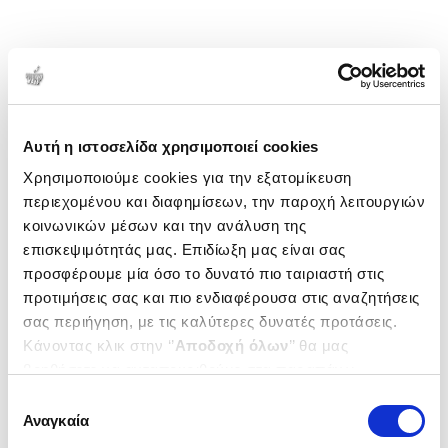
Αυτή η ιστοσελίδα χρησιμοποιεί cookies
Χρησιμοποιούμε cookies για την εξατομίκευση
περιεχομένου και διαφημίσεων, την παροχή λειτουργιών
κοινωνικών μέσων και την ανάλυση της
επισκεψιμότητάς μας. Επιδίωξη μας είναι σας
προσφέρουμε μία όσο το δυνατό πιο ταιριαστή στις
προτιμήσεις σας και πιο ενδιαφέρουσα στις αναζητήσεις
σας περιήγηση, με τις καλύτερες δυνατές προτάσεις.
Κάνοντας κλικ στην ‘’
Αποδοχή όλων
’’ θα μας
βοηθήσετε να ανταποκριθούμε στα παραπάνω.
Μπορείτε επίσης να επεξεργαστείτε ποια cookies σας
Επιλογή
ενδιαφέρουν και να επιλέξετε από τα παρακάτω με την
Αναγκαία
συγκατάθεσης
‘’
Αποδοχή επιλογών
΄΄και να ενημερωθείτε σχετικά με