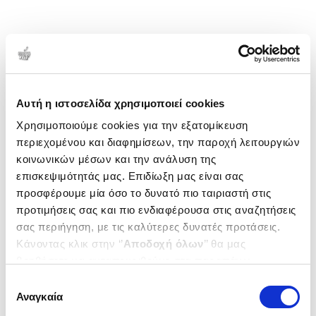
Αυτή η ιστοσελίδα χρησιμοποιεί cookies
Χρησιμοποιούμε cookies για την εξατομίκευση
περιεχομένου και διαφημίσεων, την παροχή λειτουργιών
κοινωνικών μέσων και την ανάλυση της
επισκεψιμότητάς μας. Επιδίωξη μας είναι σας
προσφέρουμε μία όσο το δυνατό πιο ταιριαστή στις
προτιμήσεις σας και πιο ενδιαφέρουσα στις αναζητήσεις
σας περιήγηση, με τις καλύτερες δυνατές προτάσεις.
Κάνοντας κλικ στην ‘’
Αποδοχή όλων
’’ θα μας
βοηθήσετε να ανταποκριθούμε στα παραπάνω.
Μπορείτε επίσης να επεξεργαστείτε ποια cookies σας
Επιλογή
ενδιαφέρουν και να επιλέξετε από τα παρακάτω με την
Αναγκαία
συγκατάθεσης
‘’
Αποδοχή επιλογών
΄΄και να ενημερωθείτε σχετικά με