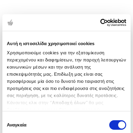
Αυτή η ιστοσελίδα χρησιμοποιεί cookies
Χρησιμοποιούμε cookies για την εξατομίκευση
περιεχομένου και διαφημίσεων, την παροχή λειτουργιών
κοινωνικών μέσων και την ανάλυση της
επισκεψιμότητάς μας. Επιδίωξη μας είναι σας
προσφέρουμε μία όσο το δυνατό πιο ταιριαστή στις
προτιμήσεις σας και πιο ενδιαφέρουσα στις αναζητήσεις
σας περιήγηση, με τις καλύτερες δυνατές προτάσεις.
Κάνοντας κλικ στην ‘’
Αποδοχή όλων
’’ θα μας
βοηθήσετε να ανταποκριθούμε στα παραπάνω.
Μπορείτε επίσης να επεξεργαστείτε ποια cookies σας
Επιλογή
ενδιαφέρουν και να επιλέξετε από τα παρακάτω με την
Αναγκαία
συγκατάθεσης
‘’
Αποδοχή επιλογών
΄΄και να ενημερωθείτε σχετικά με