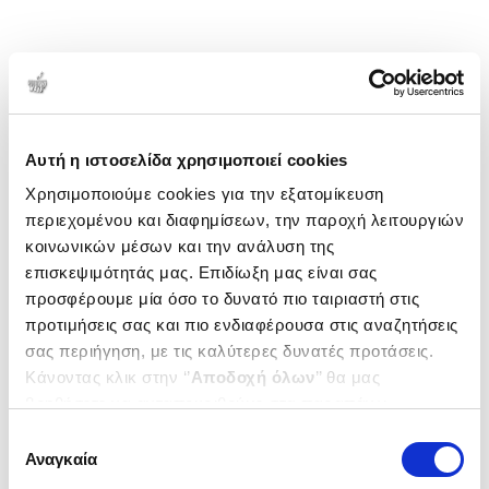
Αυτή η ιστοσελίδα χρησιμοποιεί cookies
Χρησιμοποιούμε cookies για την εξατομίκευση
περιεχομένου και διαφημίσεων, την παροχή λειτουργιών
κοινωνικών μέσων και την ανάλυση της
επισκεψιμότητάς μας. Επιδίωξη μας είναι σας
προσφέρουμε μία όσο το δυνατό πιο ταιριαστή στις
προτιμήσεις σας και πιο ενδιαφέρουσα στις αναζητήσεις
σας περιήγηση, με τις καλύτερες δυνατές προτάσεις.
Κάνοντας κλικ στην ‘’
Αποδοχή όλων
’’ θα μας
βοηθήσετε να ανταποκριθούμε στα παραπάνω.
Μπορείτε επίσης να επεξεργαστείτε ποια cookies σας
Επιλογή
ενδιαφέρουν και να επιλέξετε από τα παρακάτω με την
Αναγκαία
συγκατάθεσης
‘’
Αποδοχή επιλογών
΄΄και να ενημερωθείτε σχετικά με