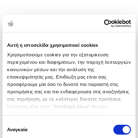
Αυτή η ιστοσελίδα χρησιμοποιεί cookies
Χρησιμοποιούμε cookies για την εξατομίκευση
περιεχομένου και διαφημίσεων, την παροχή λειτουργιών
κοινωνικών μέσων και την ανάλυση της
επισκεψιμότητάς μας. Επιδίωξη μας είναι σας
προσφέρουμε μία όσο το δυνατό πιο ταιριαστή στις
προτιμήσεις σας και πιο ενδιαφέρουσα στις αναζητήσεις
σας περιήγηση, με τις καλύτερες δυνατές προτάσεις.
Κάνοντας κλικ στην ‘’
Αποδοχή όλων
’’ θα μας
βοηθήσετε να ανταποκριθούμε στα παραπάνω.
Μπορείτε επίσης να επεξεργαστείτε ποια cookies σας
Επιλογή
ενδιαφέρουν και να επιλέξετε από τα παρακάτω με την
Αναγκαία
συγκατάθεσης
‘’
Αποδοχή επιλογών
΄΄και να ενημερωθείτε σχετικά με