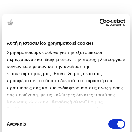
Αυτή η ιστοσελίδα χρησιμοποιεί cookies
Χρησιμοποιούμε cookies για την εξατομίκευση
περιεχομένου και διαφημίσεων, την παροχή λειτουργιών
κοινωνικών μέσων και την ανάλυση της
επισκεψιμότητάς μας. Επιδίωξη μας είναι σας
προσφέρουμε μία όσο το δυνατό πιο ταιριαστή στις
προτιμήσεις σας και πιο ενδιαφέρουσα στις αναζητήσεις
σας περιήγηση, με τις καλύτερες δυνατές προτάσεις.
Κάνοντας κλικ στην ‘’
Αποδοχή όλων
’’ θα μας
βοηθήσετε να ανταποκριθούμε στα παραπάνω.
Μπορείτε επίσης να επεξεργαστείτε ποια cookies σας
Επιλογή
ενδιαφέρουν και να επιλέξετε από τα παρακάτω με την
Αναγκαία
συγκατάθεσης
‘’
Αποδοχή επιλογών
΄΄και να ενημερωθείτε σχετικά με