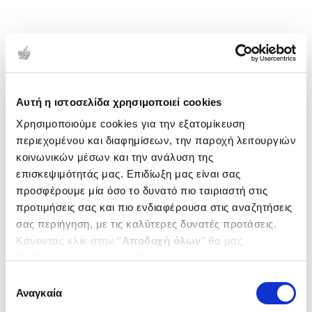
Αυτή η ιστοσελίδα χρησιμοποιεί cookies
Χρησιμοποιούμε cookies για την εξατομίκευση
περιεχομένου και διαφημίσεων, την παροχή λειτουργιών
κοινωνικών μέσων και την ανάλυση της
επισκεψιμότητάς μας. Επιδίωξη μας είναι σας
προσφέρουμε μία όσο το δυνατό πιο ταιριαστή στις
προτιμήσεις σας και πιο ενδιαφέρουσα στις αναζητήσεις
σας περιήγηση, με τις καλύτερες δυνατές προτάσεις.
Κάνοντας κλικ στην ‘’
Αποδοχή όλων
’’ θα μας
βοηθήσετε να ανταποκριθούμε στα παραπάνω.
Μπορείτε επίσης να επεξεργαστείτε ποια cookies σας
Επιλογή
ενδιαφέρουν και να επιλέξετε από τα παρακάτω με την
Αναγκαία
συγκατάθεσης
‘’
Αποδοχή επιλογών
΄΄και να ενημερωθείτε σχετικά με