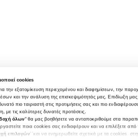
μοποιεί cookies
ια την εξατομίκευση περιεχομένου και διαφημίσεων, την παρο
έσων και την ανάλυση της επισκεψιμότητάς μας. Επιδίωξη μας 
υνατό πιο ταιριαστή στις προτιμήσεις σας και πιο ενδιαφέρουσα
η, με τις καλύτερες δυνατές προτάσεις.
δοχή όλων
’’ θα μας βοηθήσετε να ανταποκριθούμε στα παρα
ργαστείτε ποια cookies σας ενδιαφέρουν και να επιλέξετε από
χή επιλογών
΄΄και να ενημερωθείτε σχετικά με τα cookies στ