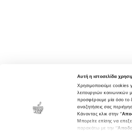
Αυτή η ιστοσελίδα χρησι
Χρησιμοποιούμε cookies γ
λειτουργιών κοινωνικών μ
προσφέρουμε μία όσο το δ
αναζητήσεις σας περιήγησ
Κάνοντας κλικ στην ‘’
Απο
Μπορείτε επίσης να επεξε
παρακάτω με την ‘’
Αποδο