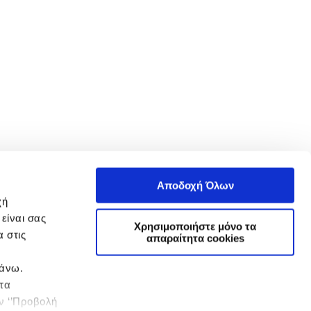
Αποδοχή Όλων
χή
είναι σας
Χρησιμοποιήστε μόνο τα
 στις
απαραίτητα cookies
πάνω.
 τα
ην ‘’Προβολή