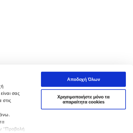
Αποδοχή Όλων
χή
είναι σας
Χρησιμοποιήστε μόνο τα
 στις
απαραίτητα cookies
πάνω.
 τα
ην ‘’Προβολή