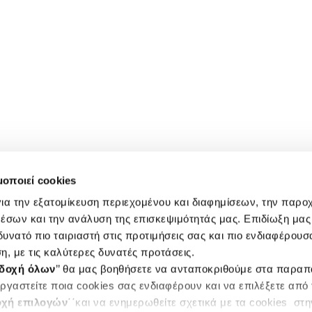
μοποιεί cookies
ια την εξατομίκευση περιεχομένου και διαφημίσεων, την παρο
έσων και την ανάλυση της επισκεψιμότητάς μας. Επιδίωξη μας 
υνατό πιο ταιριαστή στις προτιμήσεις σας και πιο ενδιαφέρουσα
η, με τις καλύτερες δυνατές προτάσεις.
δοχή όλων
’’ θα μας βοηθήσετε να ανταποκριθούμε στα παρα
ργαστείτε ποια cookies σας ενδιαφέρουν και να επιλέξετε από
χή επιλογών
΄΄και να ενημερωθείτε σχετικά με τα cookies στ