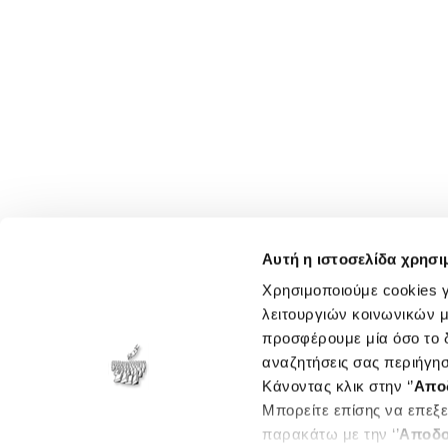
Αυτή η ιστοσελίδα χρησι
Χρησιμοποιούμε cookies γ
λειτουργιών κοινωνικών μ
προσφέρουμε μία όσο το δ
αναζητήσεις σας περιήγησ
Κάνοντας κλικ στην ‘’
Απο
Μπορείτε επίσης να επεξε
παρακάτω με την ‘’
Αποδο