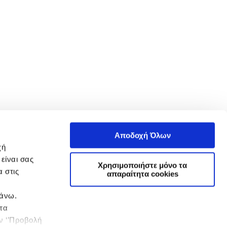
Αποδοχή Όλων
χή
είναι σας
Χρησιμοποιήστε μόνο τα
 στις
απαραίτητα cookies
πάνω.
 τα
ην ‘’Προβολή