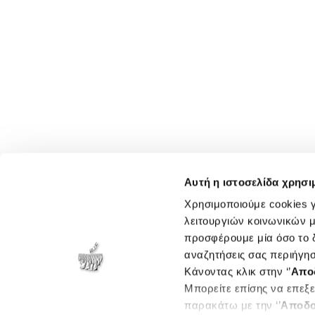
Αυτή η ιστοσελίδα χρησι
Χρησιμοποιούμε cookies γ
λειτουργιών κοινωνικών μ
προσφέρουμε μία όσο το δ
αναζητήσεις σας περιήγησ
Κάνοντας κλικ στην ‘’
Απο
Μπορείτε επίσης να επεξε
παρακάτω με την ‘’
Αποδο