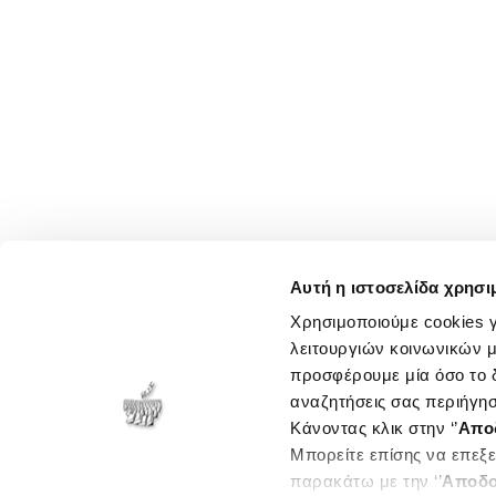
Αυτή η ιστοσελίδα χρησι
Χρησιμοποιούμε cookies γ
λειτουργιών κοινωνικών μ
προσφέρουμε μία όσο το δ
αναζητήσεις σας περιήγησ
Κάνοντας κλικ στην ‘’
Απο
Μπορείτε επίσης να επεξε
παρακάτω με την ‘’
Αποδο