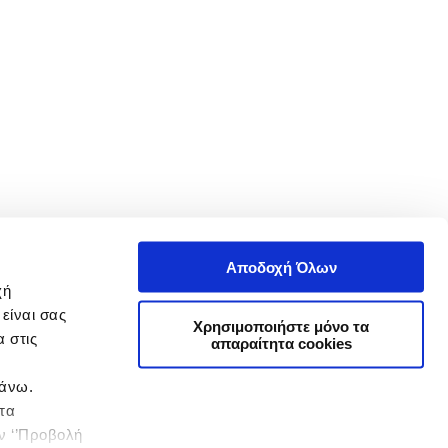
Αποδοχή Όλων
χή
είναι σας
Χρησιμοποιήστε μόνο τα
 στις
απαραίτητα cookies
πάνω.
 τα
ην ‘’Προβολή