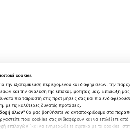
μοποιεί cookies
ια την εξατομίκευση περιεχομένου και διαφημίσεων, την παρο
έσων και την ανάλυση της επισκεψιμότητάς μας. Επιδίωξη μας 
υνατό πιο ταιριαστή στις προτιμήσεις σας και πιο ενδιαφέρουσα
η, με τις καλύτερες δυνατές προτάσεις.
δοχή όλων
’’ θα μας βοηθήσετε να ανταποκριθούμε στα παρα
ργαστείτε ποια cookies σας ενδιαφέρουν και να επιλέξετε από
χή επιλογών
΄΄και να ενημερωθείτε σχετικά με τα cookies στ