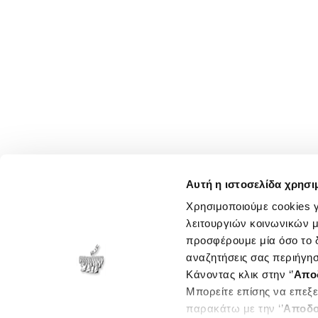
Αυτή η ιστοσελίδα χρησι
Χρησιμοποιούμε cookies γ
λειτουργιών κοινωνικών μ
προσφέρουμε μία όσο το δ
αναζητήσεις σας περιήγησ
Κάνοντας κλικ στην ‘’
Απο
Μπορείτε επίσης να επεξε
παρακάτω με την ‘’
Αποδο