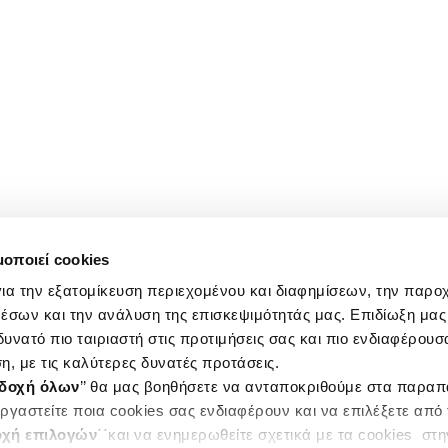
μοποιεί cookies
ια την εξατομίκευση περιεχομένου και διαφημίσεων, την παρο
έσων και την ανάλυση της επισκεψιμότητάς μας. Επιδίωξη μας 
υνατό πιο ταιριαστή στις προτιμήσεις σας και πιο ενδιαφέρουσα
η, με τις καλύτερες δυνατές προτάσεις.
δοχή όλων
’’ θα μας βοηθήσετε να ανταποκριθούμε στα παρα
ργαστείτε ποια cookies σας ενδιαφέρουν και να επιλέξετε από
χή επιλογών
΄΄και να ενημερωθείτε σχετικά με τα cookies στ