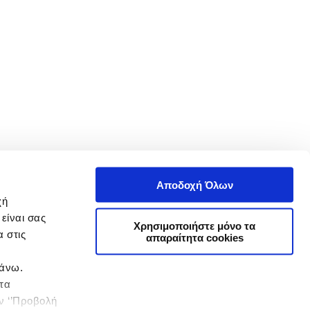
Αποδοχή Όλων
χή
είναι σας
Χρησιμοποιήστε μόνο τα
 στις
απαραίτητα cookies
πάνω.
 τα
ην ‘’Προβολή