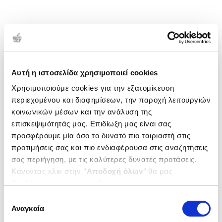
Αυτή η ιστοσελίδα χρησιμοποιεί cookies
Χρησιμοποιούμε cookies για την εξατομίκευση
περιεχομένου και διαφημίσεων, την παροχή λειτουργιών
κοινωνικών μέσων και την ανάλυση της
επισκεψιμότητάς μας. Επιδίωξη μας είναι σας
προσφέρουμε μία όσο το δυνατό πιο ταιριαστή στις
προτιμήσεις σας και πιο ενδιαφέρουσα στις αναζητήσεις
σας περιήγηση, με τις καλύτερες δυνατές προτάσεις.
Κάνοντας κλικ στην ‘’
Αποδοχή όλων
’’ θα μας
βοηθήσετε να ανταποκριθούμε στα παραπάνω.
Μπορείτε επίσης να επεξεργαστείτε ποια cookies σας
Επιλογή
ενδιαφέρουν και να επιλέξετε από τα παρακάτω με την
Αναγκαία
συγκατάθεσης
‘’
Αποδοχή επιλογών
΄΄και να ενημερωθείτε σχετικά με