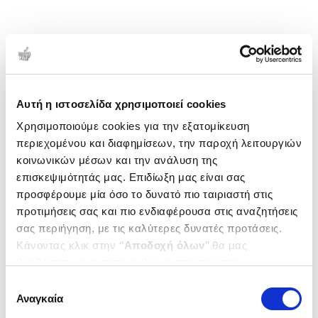
Αυτή η ιστοσελίδα χρησιμοποιεί cookies
Χρησιμοποιούμε cookies για την εξατομίκευση
περιεχομένου και διαφημίσεων, την παροχή λειτουργιών
κοινωνικών μέσων και την ανάλυση της
επισκεψιμότητάς μας. Επιδίωξη μας είναι σας
προσφέρουμε μία όσο το δυνατό πιο ταιριαστή στις
προτιμήσεις σας και πιο ενδιαφέρουσα στις αναζητήσεις
σας περιήγηση, με τις καλύτερες δυνατές προτάσεις.
Κάνοντας κλικ στην ‘’
Αποδοχή όλων
’’ θα μας
βοηθήσετε να ανταποκριθούμε στα παραπάνω.
Μπορείτε επίσης να επεξεργαστείτε ποια cookies σας
Επιλογή
ενδιαφέρουν και να επιλέξετε από τα παρακάτω με την
Αναγκαία
συγκατάθεσης
‘’
Αποδοχή επιλογών
΄΄και να ενημερωθείτε σχετικά με