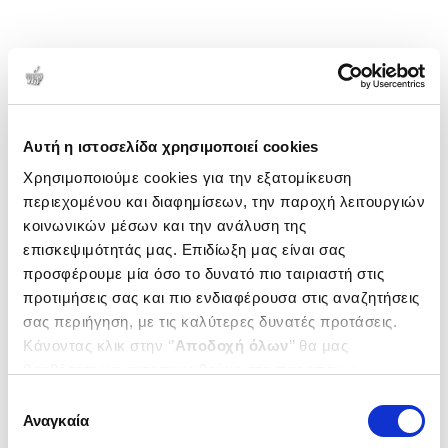
Αυτή η ιστοσελίδα χρησιμοποιεί cookies
Χρησιμοποιούμε cookies για την εξατομίκευση
περιεχομένου και διαφημίσεων, την παροχή λειτουργιών
κοινωνικών μέσων και την ανάλυση της
επισκεψιμότητάς μας. Επιδίωξη μας είναι σας
προσφέρουμε μία όσο το δυνατό πιο ταιριαστή στις
προτιμήσεις σας και πιο ενδιαφέρουσα στις αναζητήσεις
σας περιήγηση, με τις καλύτερες δυνατές προτάσεις.
Κάνοντας κλικ στην ‘’
Αποδοχή όλων
’’ θα μας
βοηθήσετε να ανταποκριθούμε στα παραπάνω.
Μπορείτε επίσης να επεξεργαστείτε ποια cookies σας
Επιλογή
ενδιαφέρουν και να επιλέξετε από τα παρακάτω με την
Αναγκαία
συγκατάθεσης
‘’
Αποδοχή επιλογών
΄΄και να ενημερωθείτε σχετικά με