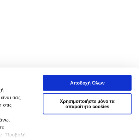
Αποδοχή Όλων
χή
είναι σας
Χρησιμοποιήστε μόνο τα
 στις
απαραίτητα cookies
πάνω.
 τα
ην ‘’Προβολή