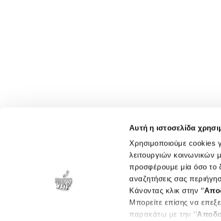
Αυτή η ιστοσελίδα χρησι
Χρησιμοποιούμε cookies γ
λειτουργιών κοινωνικών μ
προσφέρουμε μία όσο το δ
αναζητήσεις σας περιήγησ
Κάνοντας κλικ στην ‘’
Απο
Μπορείτε επίσης να επεξε
παρακάτω με την ‘’
Αποδο