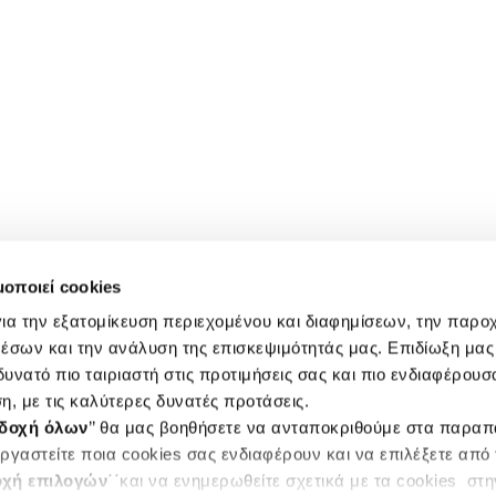
μοποιεί cookies
ια την εξατομίκευση περιεχομένου και διαφημίσεων, την παρο
έσων και την ανάλυση της επισκεψιμότητάς μας. Επιδίωξη μας 
υνατό πιο ταιριαστή στις προτιμήσεις σας και πιο ενδιαφέρουσα
η, με τις καλύτερες δυνατές προτάσεις.
δοχή όλων
’’ θα μας βοηθήσετε να ανταποκριθούμε στα παρα
ργαστείτε ποια cookies σας ενδιαφέρουν και να επιλέξετε από
χή επιλογών
΄΄και να ενημερωθείτε σχετικά με τα cookies στ