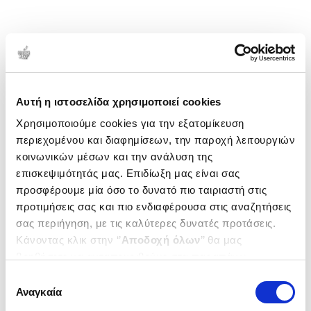
Αυτή η ιστοσελίδα χρησιμοποιεί cookies
Χρησιμοποιούμε cookies για την εξατομίκευση
περιεχομένου και διαφημίσεων, την παροχή λειτουργιών
κοινωνικών μέσων και την ανάλυση της
επισκεψιμότητάς μας. Επιδίωξη μας είναι σας
προσφέρουμε μία όσο το δυνατό πιο ταιριαστή στις
προτιμήσεις σας και πιο ενδιαφέρουσα στις αναζητήσεις
σας περιήγηση, με τις καλύτερες δυνατές προτάσεις.
Κάνοντας κλικ στην ‘’
Αποδοχή όλων
’’ θα μας
βοηθήσετε να ανταποκριθούμε στα παραπάνω.
Μπορείτε επίσης να επεξεργαστείτε ποια cookies σας
Επιλογή
ενδιαφέρουν και να επιλέξετε από τα παρακάτω με την
Αναγκαία
συγκατάθεσης
‘’
Αποδοχή επιλογών
΄΄και να ενημερωθείτε σχετικά με