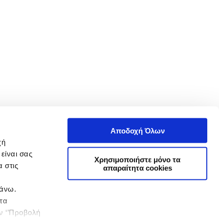
Αποδοχή Όλων
χή
είναι σας
Χρησιμοποιήστε μόνο τα
 στις
απαραίτητα cookies
πάνω.
 τα
ην ‘’Προβολή