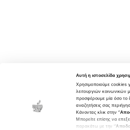
Αυτή η ιστοσελίδα χρησι
Χρησιμοποιούμε cookies γ
λειτουργιών κοινωνικών μ
προσφέρουμε μία όσο το δ
αναζητήσεις σας περιήγησ
Κάνοντας κλικ στην ‘’
Απο
Μπορείτε επίσης να επεξε
παρακάτω με την ‘’
Αποδο