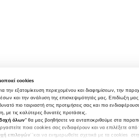
μοποιεί cookies
ια την εξατομίκευση περιεχομένου και διαφημίσεων, την παρο
έσων και την ανάλυση της επισκεψιμότητάς μας. Επιδίωξη μας 
υνατό πιο ταιριαστή στις προτιμήσεις σας και πιο ενδιαφέρουσα
η, με τις καλύτερες δυνατές προτάσεις.
δοχή όλων
’’ θα μας βοηθήσετε να ανταποκριθούμε στα παρα
ργαστείτε ποια cookies σας ενδιαφέρουν και να επιλέξετε από
χή επιλογών
΄΄και να ενημερωθείτε σχετικά με τα cookies στ