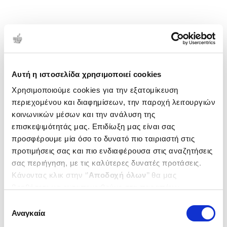
Αυτή η ιστοσελίδα χρησιμοποιεί cookies
Χρησιμοποιούμε cookies για την εξατομίκευση
περιεχομένου και διαφημίσεων, την παροχή λειτουργιών
κοινωνικών μέσων και την ανάλυση της
επισκεψιμότητάς μας. Επιδίωξη μας είναι σας
προσφέρουμε μία όσο το δυνατό πιο ταιριαστή στις
προτιμήσεις σας και πιο ενδιαφέρουσα στις αναζητήσεις
σας περιήγηση, με τις καλύτερες δυνατές προτάσεις.
Κάνοντας κλικ στην ‘’
Αποδοχή όλων
’’ θα μας
βοηθήσετε να ανταποκριθούμε στα παραπάνω.
Μπορείτε επίσης να επεξεργαστείτε ποια cookies σας
Επιλογή
ενδιαφέρουν και να επιλέξετε από τα παρακάτω με την
Αναγκαία
συγκατάθεσης
‘’
Αποδοχή επιλογών
΄΄και να ενημερωθείτε σχετικά με