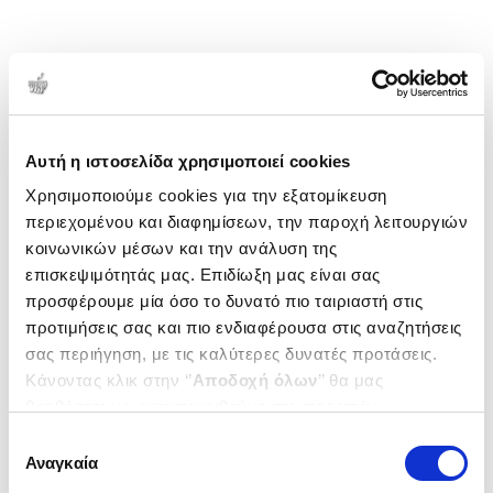
Αυτή η ιστοσελίδα χρησιμοποιεί cookies
Χρησιμοποιούμε cookies για την εξατομίκευση
περιεχομένου και διαφημίσεων, την παροχή λειτουργιών
κοινωνικών μέσων και την ανάλυση της
επισκεψιμότητάς μας. Επιδίωξη μας είναι σας
προσφέρουμε μία όσο το δυνατό πιο ταιριαστή στις
προτιμήσεις σας και πιο ενδιαφέρουσα στις αναζητήσεις
σας περιήγηση, με τις καλύτερες δυνατές προτάσεις.
Κάνοντας κλικ στην ‘’
Αποδοχή όλων
’’ θα μας
βοηθήσετε να ανταποκριθούμε στα παραπάνω.
Μπορείτε επίσης να επεξεργαστείτε ποια cookies σας
Επιλογή
ενδιαφέρουν και να επιλέξετε από τα παρακάτω με την
Αναγκαία
συγκατάθεσης
‘’
Αποδοχή επιλογών
΄΄και να ενημερωθείτε σχετικά με