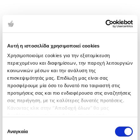
Αυτή η ιστοσελίδα χρησιμοποιεί cookies
Χρησιμοποιούμε cookies για την εξατομίκευση
περιεχομένου και διαφημίσεων, την παροχή λειτουργιών
κοινωνικών μέσων και την ανάλυση της
επισκεψιμότητάς μας. Επιδίωξη μας είναι σας
προσφέρουμε μία όσο το δυνατό πιο ταιριαστή στις
προτιμήσεις σας και πιο ενδιαφέρουσα στις αναζητήσεις
σας περιήγηση, με τις καλύτερες δυνατές προτάσεις.
Κάνοντας κλικ στην ‘’
Αποδοχή όλων
’’ θα μας
βοηθήσετε να ανταποκριθούμε στα παραπάνω.
Μπορείτε επίσης να επεξεργαστείτε ποια cookies σας
Επιλογή
ενδιαφέρουν και να επιλέξετε από τα παρακάτω με την
Αναγκαία
συγκατάθεσης
‘’
Αποδοχή επιλογών
΄΄και να ενημερωθείτε σχετικά με