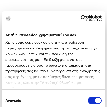
Αυτή η ιστοσελίδα χρησιμοποιεί cookies
Χρησιμοποιούμε cookies για την εξατομίκευση
περιεχομένου και διαφημίσεων, την παροχή λειτουργιών
κοινωνικών μέσων και την ανάλυση της
επισκεψιμότητάς μας. Επιδίωξη μας είναι σας
προσφέρουμε μία όσο το δυνατό πιο ταιριαστή στις
προτιμήσεις σας και πιο ενδιαφέρουσα στις αναζητήσεις
σας περιήγηση, με τις καλύτερες δυνατές προτάσεις.
Κάνοντας κλικ στην ‘’
Αποδοχή όλων
’’ θα μας
βοηθήσετε να ανταποκριθούμε στα παραπάνω.
Μπορείτε επίσης να επεξεργαστείτε ποια cookies σας
Επιλογή
ενδιαφέρουν και να επιλέξετε από τα παρακάτω με την
Αναγκαία
συγκατάθεσης
‘’
Αποδοχή επιλογών
΄΄και να ενημερωθείτε σχετικά με