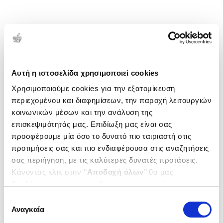
Αυτή η ιστοσελίδα χρησιμοποιεί cookies
Χρησιμοποιούμε cookies για την εξατομίκευση
περιεχομένου και διαφημίσεων, την παροχή λειτουργιών
κοινωνικών μέσων και την ανάλυση της
επισκεψιμότητάς μας. Επιδίωξη μας είναι σας
προσφέρουμε μία όσο το δυνατό πιο ταιριαστή στις
προτιμήσεις σας και πιο ενδιαφέρουσα στις αναζητήσεις
σας περιήγηση, με τις καλύτερες δυνατές προτάσεις.
Κάνοντας κλικ στην ‘’
Αποδοχή όλων
’’ θα μας
βοηθήσετε να ανταποκριθούμε στα παραπάνω.
Μπορείτε επίσης να επεξεργαστείτε ποια cookies σας
Επιλογή
ενδιαφέρουν και να επιλέξετε από τα παρακάτω με την
Αναγκαία
συγκατάθεσης
‘’
Αποδοχή επιλογών
΄΄και να ενημερωθείτε σχετικά με