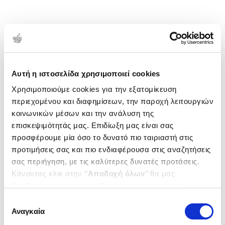
Αυτή η ιστοσελίδα χρησιμοποιεί cookies
Χρησιμοποιούμε cookies για την εξατομίκευση
περιεχομένου και διαφημίσεων, την παροχή λειτουργιών
κοινωνικών μέσων και την ανάλυση της
επισκεψιμότητάς μας. Επιδίωξη μας είναι σας
προσφέρουμε μία όσο το δυνατό πιο ταιριαστή στις
προτιμήσεις σας και πιο ενδιαφέρουσα στις αναζητήσεις
σας περιήγηση, με τις καλύτερες δυνατές προτάσεις.
Κάνοντας κλικ στην ‘’
Αποδοχή όλων
’’ θα μας
βοηθήσετε να ανταποκριθούμε στα παραπάνω.
Μπορείτε επίσης να επεξεργαστείτε ποια cookies σας
Επιλογή
ενδιαφέρουν και να επιλέξετε από τα παρακάτω με την
Αναγκαία
συγκατάθεσης
‘’
Αποδοχή επιλογών
΄΄και να ενημερωθείτε σχετικά με