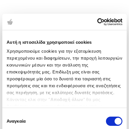
Αυτή η ιστοσελίδα χρησιμοποιεί cookies
Χρησιμοποιούμε cookies για την εξατομίκευση
περιεχομένου και διαφημίσεων, την παροχή λειτουργιών
κοινωνικών μέσων και την ανάλυση της
επισκεψιμότητάς μας. Επιδίωξη μας είναι σας
προσφέρουμε μία όσο το δυνατό πιο ταιριαστή στις
προτιμήσεις σας και πιο ενδιαφέρουσα στις αναζητήσεις
σας περιήγηση, με τις καλύτερες δυνατές προτάσεις.
Κάνοντας κλικ στην ‘’
Αποδοχή όλων
’’ θα μας
βοηθήσετε να ανταποκριθούμε στα παραπάνω.
Μπορείτε επίσης να επεξεργαστείτε ποια cookies σας
Επιλογή
ενδιαφέρουν και να επιλέξετε από τα παρακάτω με την
Αναγκαία
συγκατάθεσης
‘’
Αποδοχή επιλογών
΄΄και να ενημερωθείτε σχετικά με