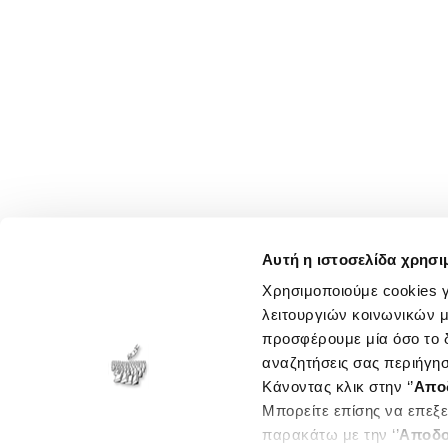
Αυτή η ιστοσελίδα χρησι
Χρησιμοποιούμε cookies γ
λειτουργιών κοινωνικών μ
προσφέρουμε μία όσο το δ
αναζητήσεις σας περιήγησ
Κάνοντας κλικ στην ‘’
Απο
Μπορείτε επίσης να επεξε
παρακάτω με την ‘’
Αποδο