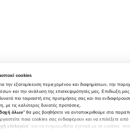
μοποιεί cookies
ια την εξατομίκευση περιεχομένου και διαφημίσεων, την παρο
έσων και την ανάλυση της επισκεψιμότητάς μας. Επιδίωξη μας 
υνατό πιο ταιριαστή στις προτιμήσεις σας και πιο ενδιαφέρουσα
η, με τις καλύτερες δυνατές προτάσεις.
δοχή όλων
’’ θα μας βοηθήσετε να ανταποκριθούμε στα παρα
ργαστείτε ποια cookies σας ενδιαφέρουν και να επιλέξετε από
χή επιλογών
΄΄και να ενημερωθείτε σχετικά με τα cookies στ