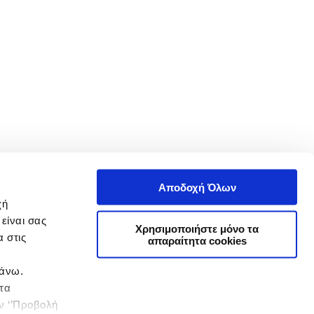
Αποδοχή Όλων
χή
είναι σας
Χρησιμοποιήστε μόνο τα
 στις
απαραίτητα cookies
πάνω.
 τα
ην ‘’Προβολή