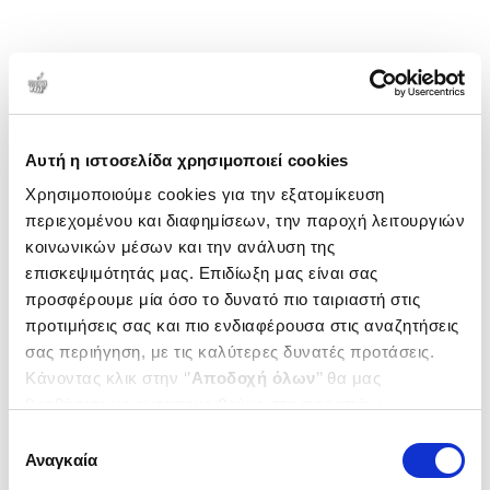
Αυτή η ιστοσελίδα χρησιμοποιεί cookies
Χρησιμοποιούμε cookies για την εξατομίκευση
περιεχομένου και διαφημίσεων, την παροχή λειτουργιών
κοινωνικών μέσων και την ανάλυση της
επισκεψιμότητάς μας. Επιδίωξη μας είναι σας
προσφέρουμε μία όσο το δυνατό πιο ταιριαστή στις
προτιμήσεις σας και πιο ενδιαφέρουσα στις αναζητήσεις
σας περιήγηση, με τις καλύτερες δυνατές προτάσεις.
Κάνοντας κλικ στην ‘’
Αποδοχή όλων
’’ θα μας
βοηθήσετε να ανταποκριθούμε στα παραπάνω.
Μπορείτε επίσης να επεξεργαστείτε ποια cookies σας
Επιλογή
ενδιαφέρουν και να επιλέξετε από τα παρακάτω με την
Αναγκαία
συγκατάθεσης
‘’
Αποδοχή επιλογών
΄΄και να ενημερωθείτε σχετικά με