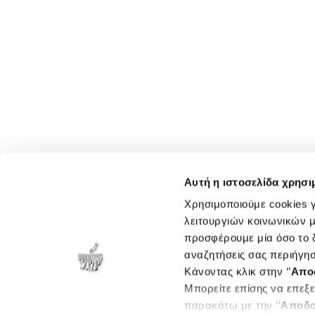
Αυτή η ιστοσελίδα χρησι
Χρησιμοποιούμε cookies γ
λειτουργιών κοινωνικών μ
προσφέρουμε μία όσο το δ
αναζητήσεις σας περιήγησ
Κάνοντας κλικ στην ‘’
Απο
Μπορείτε επίσης να επεξε
παρακάτω με την ‘’
Αποδο