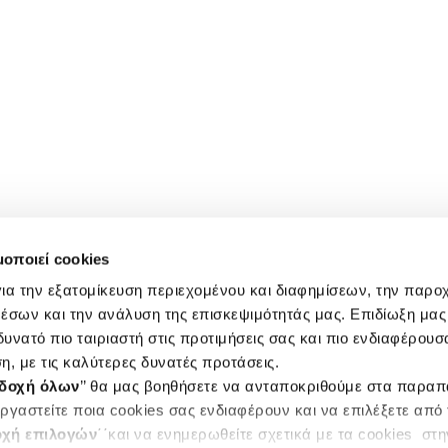
μοποιεί cookies
ια την εξατομίκευση περιεχομένου και διαφημίσεων, την παρο
έσων και την ανάλυση της επισκεψιμότητάς μας. Επιδίωξη μας 
υνατό πιο ταιριαστή στις προτιμήσεις σας και πιο ενδιαφέρουσα
η, με τις καλύτερες δυνατές προτάσεις.
δοχή όλων
’’ θα μας βοηθήσετε να ανταποκριθούμε στα παρα
ργαστείτε ποια cookies σας ενδιαφέρουν και να επιλέξετε από
χή επιλογών
΄΄και να ενημερωθείτε σχετικά με τα cookies στ