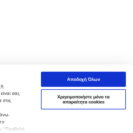
Αποδοχή Όλων
χή
είναι σας
Χρησιμοποιήστε μόνο τα
 στις
απαραίτητα cookies
πάνω.
 τα
ην ‘’Προβολή