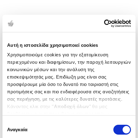
Αυτή η ιστοσελίδα χρησιμοποιεί cookies
Χρησιμοποιούμε cookies για την εξατομίκευση
περιεχομένου και διαφημίσεων, την παροχή λειτουργιών
κοινωνικών μέσων και την ανάλυση της
επισκεψιμότητάς μας. Επιδίωξη μας είναι σας
προσφέρουμε μία όσο το δυνατό πιο ταιριαστή στις
προτιμήσεις σας και πιο ενδιαφέρουσα στις αναζητήσεις
σας περιήγηση, με τις καλύτερες δυνατές προτάσεις.
Κάνοντας κλικ στην ‘’
Αποδοχή όλων
’’ θα μας
βοηθήσετε να ανταποκριθούμε στα παραπάνω.
Μπορείτε επίσης να επεξεργαστείτε ποια cookies σας
Επιλογή
ενδιαφέρουν και να επιλέξετε από τα παρακάτω με την
Αναγκαία
συγκατάθεσης
‘’
Αποδοχή επιλογών
΄΄και να ενημερωθείτε σχετικά με