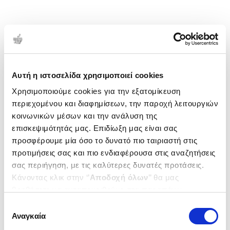
Αυτή η ιστοσελίδα χρησιμοποιεί cookies
Χρησιμοποιούμε cookies για την εξατομίκευση
περιεχομένου και διαφημίσεων, την παροχή λειτουργιών
κοινωνικών μέσων και την ανάλυση της
επισκεψιμότητάς μας. Επιδίωξη μας είναι σας
προσφέρουμε μία όσο το δυνατό πιο ταιριαστή στις
προτιμήσεις σας και πιο ενδιαφέρουσα στις αναζητήσεις
σας περιήγηση, με τις καλύτερες δυνατές προτάσεις.
Κάνοντας κλικ στην ‘’
Αποδοχή όλων
’’ θα μας
βοηθήσετε να ανταποκριθούμε στα παραπάνω.
Μπορείτε επίσης να επεξεργαστείτε ποια cookies σας
Επιλογή
ενδιαφέρουν και να επιλέξετε από τα παρακάτω με την
Αναγκαία
συγκατάθεσης
‘’
Αποδοχή επιλογών
΄΄και να ενημερωθείτε σχετικά με