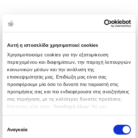
Αυτή η ιστοσελίδα χρησιμοποιεί cookies
Χρησιμοποιούμε cookies για την εξατομίκευση
περιεχομένου και διαφημίσεων, την παροχή λειτουργιών
κοινωνικών μέσων και την ανάλυση της
επισκεψιμότητάς μας. Επιδίωξη μας είναι σας
προσφέρουμε μία όσο το δυνατό πιο ταιριαστή στις
προτιμήσεις σας και πιο ενδιαφέρουσα στις αναζητήσεις
σας περιήγηση, με τις καλύτερες δυνατές προτάσεις.
Κάνοντας κλικ στην ‘’
Αποδοχή όλων
’’ θα μας
βοηθήσετε να ανταποκριθούμε στα παραπάνω.
Μπορείτε επίσης να επεξεργαστείτε ποια cookies σας
Επιλογή
ενδιαφέρουν και να επιλέξετε από τα παρακάτω με την
Αναγκαία
συγκατάθεσης
‘’
Αποδοχή επιλογών
΄΄και να ενημερωθείτε σχετικά με