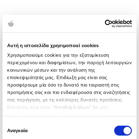
Αυτή η ιστοσελίδα χρησιμοποιεί cookies
Χρησιμοποιούμε cookies για την εξατομίκευση
περιεχομένου και διαφημίσεων, την παροχή λειτουργιών
κοινωνικών μέσων και την ανάλυση της
επισκεψιμότητάς μας. Επιδίωξη μας είναι σας
προσφέρουμε μία όσο το δυνατό πιο ταιριαστή στις
προτιμήσεις σας και πιο ενδιαφέρουσα στις αναζητήσεις
σας περιήγηση, με τις καλύτερες δυνατές προτάσεις.
Κάνοντας κλικ στην ‘’
Αποδοχή όλων
’’ θα μας
βοηθήσετε να ανταποκριθούμε στα παραπάνω.
Μπορείτε επίσης να επεξεργαστείτε ποια cookies σας
Επιλογή
ενδιαφέρουν και να επιλέξετε από τα παρακάτω με την
Αναγκαία
συγκατάθεσης
‘’
Αποδοχή επιλογών
΄΄και να ενημερωθείτε σχετικά με