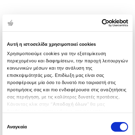
Αυτή η ιστοσελίδα χρησιμοποιεί cookies
Χρησιμοποιούμε cookies για την εξατομίκευση
περιεχομένου και διαφημίσεων, την παροχή λειτουργιών
κοινωνικών μέσων και την ανάλυση της
επισκεψιμότητάς μας. Επιδίωξη μας είναι σας
προσφέρουμε μία όσο το δυνατό πιο ταιριαστή στις
προτιμήσεις σας και πιο ενδιαφέρουσα στις αναζητήσεις
σας περιήγηση, με τις καλύτερες δυνατές προτάσεις.
Κάνοντας κλικ στην ‘’
Αποδοχή όλων
’’ θα μας
βοηθήσετε να ανταποκριθούμε στα παραπάνω.
Μπορείτε επίσης να επεξεργαστείτε ποια cookies σας
Επιλογή
ενδιαφέρουν και να επιλέξετε από τα παρακάτω με την
Αναγκαία
συγκατάθεσης
‘’
Αποδοχή επιλογών
΄΄και να ενημερωθείτε σχετικά με