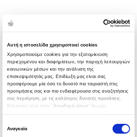
Αυτή η ιστοσελίδα χρησιμοποιεί cookies
Χρησιμοποιούμε cookies για την εξατομίκευση
περιεχομένου και διαφημίσεων, την παροχή λειτουργιών
κοινωνικών μέσων και την ανάλυση της
επισκεψιμότητάς μας. Επιδίωξη μας είναι σας
προσφέρουμε μία όσο το δυνατό πιο ταιριαστή στις
προτιμήσεις σας και πιο ενδιαφέρουσα στις αναζητήσεις
σας περιήγηση, με τις καλύτερες δυνατές προτάσεις.
Κάνοντας κλικ στην ‘’
Αποδοχή όλων
’’ θα μας
βοηθήσετε να ανταποκριθούμε στα παραπάνω.
Μπορείτε επίσης να επεξεργαστείτε ποια cookies σας
Επιλογή
ενδιαφέρουν και να επιλέξετε από τα παρακάτω με την
Αναγκαία
συγκατάθεσης
‘’
Αποδοχή επιλογών
΄΄και να ενημερωθείτε σχετικά με