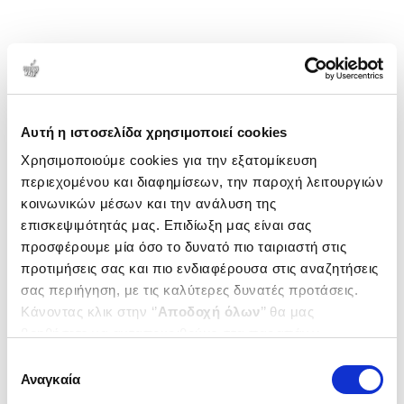
Αυτή η ιστοσελίδα χρησιμοποιεί cookies
Χρησιμοποιούμε cookies για την εξατομίκευση
περιεχομένου και διαφημίσεων, την παροχή λειτουργιών
κοινωνικών μέσων και την ανάλυση της
επισκεψιμότητάς μας. Επιδίωξη μας είναι σας
προσφέρουμε μία όσο το δυνατό πιο ταιριαστή στις
προτιμήσεις σας και πιο ενδιαφέρουσα στις αναζητήσεις
σας περιήγηση, με τις καλύτερες δυνατές προτάσεις.
Κάνοντας κλικ στην ‘’
Αποδοχή όλων
’’ θα μας
βοηθήσετε να ανταποκριθούμε στα παραπάνω.
Μπορείτε επίσης να επεξεργαστείτε ποια cookies σας
Επιλογή
ενδιαφέρουν και να επιλέξετε από τα παρακάτω με την
Αναγκαία
συγκατάθεσης
‘’
Αποδοχή επιλογών
΄΄και να ενημερωθείτε σχετικά με