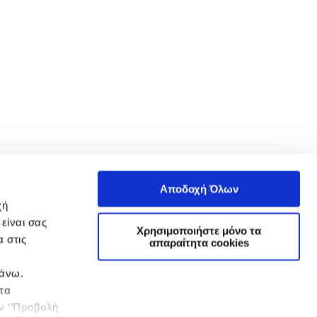
Αποδοχή Όλων
χή
είναι σας
Χρησιμοποιήστε μόνο τα
 στις
απαραίτητα cookies
πάνω.
 τα
ην ‘’Προβολή