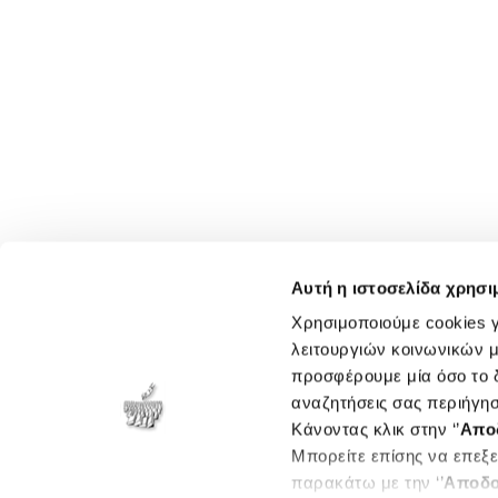
Αυτή η ιστοσελίδα χρησι
Χρησιμοποιούμε cookies γ
λειτουργιών κοινωνικών μ
προσφέρουμε μία όσο το δ
αναζητήσεις σας περιήγησ
Κάνοντας κλικ στην ‘’
Απο
Μπορείτε επίσης να επεξε
παρακάτω με την ‘’
Αποδο