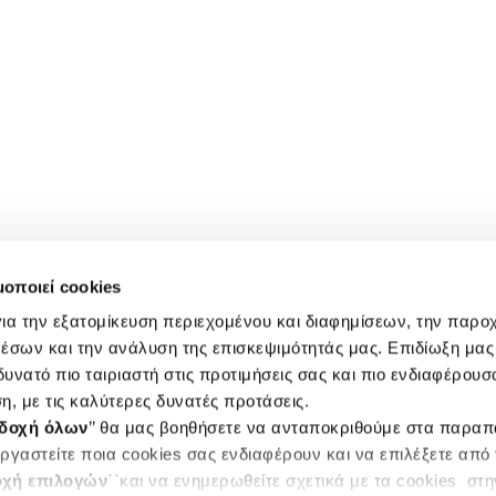
μοποιεί cookies
ια την εξατομίκευση περιεχομένου και διαφημίσεων, την παρο
έσων και την ανάλυση της επισκεψιμότητάς μας. Επιδίωξη μας 
υνατό πιο ταιριαστή στις προτιμήσεις σας και πιο ενδιαφέρουσα
η, με τις καλύτερες δυνατές προτάσεις.
δοχή όλων
’’ θα μας βοηθήσετε να ανταποκριθούμε στα παρα
ργαστείτε ποια cookies σας ενδιαφέρουν και να επιλέξετε από
χή επιλογών
΄΄και να ενημερωθείτε σχετικά με τα cookies στ