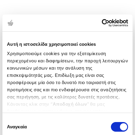
Αυτή η ιστοσελίδα χρησιμοποιεί cookies
Χρησιμοποιούμε cookies για την εξατομίκευση
περιεχομένου και διαφημίσεων, την παροχή λειτουργιών
κοινωνικών μέσων και την ανάλυση της
επισκεψιμότητάς μας. Επιδίωξη μας είναι σας
προσφέρουμε μία όσο το δυνατό πιο ταιριαστή στις
προτιμήσεις σας και πιο ενδιαφέρουσα στις αναζητήσεις
σας περιήγηση, με τις καλύτερες δυνατές προτάσεις.
Κάνοντας κλικ στην ‘’
Αποδοχή όλων
’’ θα μας
βοηθήσετε να ανταποκριθούμε στα παραπάνω.
Μπορείτε επίσης να επεξεργαστείτε ποια cookies σας
Επιλογή
ενδιαφέρουν και να επιλέξετε από τα παρακάτω με την
Αναγκαία
συγκατάθεσης
‘’
Αποδοχή επιλογών
΄΄και να ενημερωθείτε σχετικά με