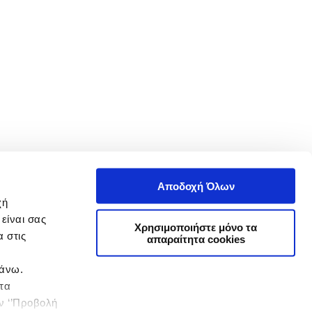
Αποδοχή Όλων
χή
είναι σας
Χρησιμοποιήστε μόνο τα
 στις
απαραίτητα cookies
πάνω.
 τα
ην ‘’Προβολή