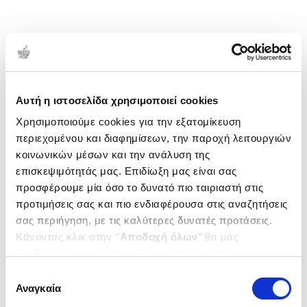
Αυτή η ιστοσελίδα χρησιμοποιεί cookies
Χρησιμοποιούμε cookies για την εξατομίκευση
περιεχομένου και διαφημίσεων, την παροχή λειτουργιών
κοινωνικών μέσων και την ανάλυση της
επισκεψιμότητάς μας. Επιδίωξη μας είναι σας
προσφέρουμε μία όσο το δυνατό πιο ταιριαστή στις
προτιμήσεις σας και πιο ενδιαφέρουσα στις αναζητήσεις
σας περιήγηση, με τις καλύτερες δυνατές προτάσεις.
Κάνοντας κλικ στην ‘’
Αποδοχή όλων
’’ θα μας
βοηθήσετε να ανταποκριθούμε στα παραπάνω.
Μπορείτε επίσης να επεξεργαστείτε ποια cookies σας
Επιλογή
ενδιαφέρουν και να επιλέξετε από τα παρακάτω με την
Αναγκαία
συγκατάθεσης
‘’
Αποδοχή επιλογών
΄΄και να ενημερωθείτε σχετικά με